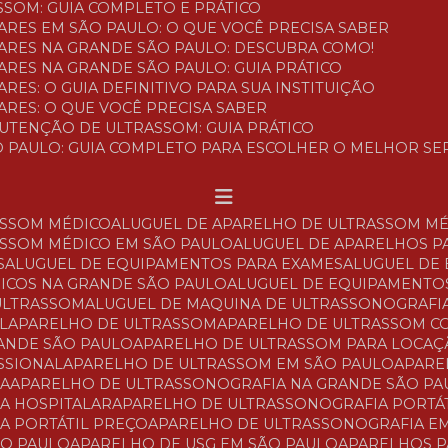
SSOM: GUIA COMPLETO E PRÁTICO
ARES EM SÃO PAULO: O QUE VOCÊ PRECISA SABER
LARES NA GRANDE SÃO PAULO: DESCUBRA COMO!
ARES NA GRANDE SÃO PAULO: GUIA PRÁTICO
RES: O GUIA DEFINITIVO PARA SUA INSTITUIÇÃO
ARES: O QUE VOCÊ PRECISA SABER
NUTENÇÃO DE ULTRASSOM: GUIA PRÁTICO
O PAULO: GUIA COMPLETO PARA ESCOLHER O MELHOR SE
ASSOM MÉDICO
ALUGUEL DE APARELHO DE ULTRASSOM M
ASSOM MÉDICO EM SÃO PAULO
ALUGUEL DE APARELHOS P
S
ALUGUEL DE EQUIPAMENTOS PARA EXAMES
ALUGUEL DE
DICOS NA GRANDE SÃO PAULO
ALUGUEL DE EQUIPAMENTO
 ULTRASSOM
ALUGUEL DE MAQUINA DE ULTRASSONOGRAFI
L
APARELHO DE ULTRASSOM
APARELHO DE ULTRASSOM 
RANDE SÃO PAULO
APARELHO DE ULTRASSOM PARA LOCA
SSIONAL
APARELHO DE ULTRASSOM EM SÃO PAULO
APAR
IA
APARELHO DE ULTRASSONOGRAFIA NA GRANDE SÃO PA
A HOSPITALAR
APARELHO DE ULTRASSONOGRAFIA PORTÁ
A PORTÁTIL PREÇO
APARELHO DE ULTRASSONOGRAFIA E
ÃO PAULO
APARELHO DE USG EM SÃO PAULO
APARELHOS 