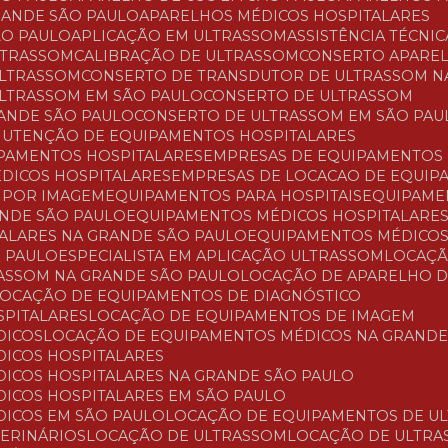
RANDE SÃO PAULO
APARELHOS MÉDICOS HOSPITALARES
ÃO PAULO
APLICAÇÃO EM ULTRASSOM
ASSISTÊNCIA TÉCNI
LTRASSOM
CALIBRAÇÃO DE ULTRASSOM
CONSERTO APARE
ULTRASSOM
CONSERTO DE TRANSDUTOR DE ULTRASSOM N
ULTRASSOM EM SÃO PAULO
CONSERTO DE ULTRASSOM
RANDE SÃO PAULO
CONSERTO DE ULTRASSOM EM SÃO PAU
ANUTENÇÃO DE EQUIPAMENTOS HOSPITALARES
PAMENTOS HOSPITALARES
EMPRESAS DE EQUIPAMENTOS
ÉDICOS HOSPITALARES
EMPRESAS DE LOCACAO DE EQUI
O POR IMAGEM
EQUIPAMENTOS PARA HOSPITAIS
EQUIPAM
ANDE SÃO PAULO
EQUIPAMENTOS MÉDICOS HOSPITALARE
TALARES NA GRANDE SÃO PAULO
EQUIPAMENTOS MÉDICOS
O PAULO
ESPECIALISTA EM APLICAÇÃO ULTRASSOM
LOCAÇ
RASSOM NA GRANDE SÃO PAULO
LOCAÇÃO DE APARELHO 
LOCAÇÃO DE EQUIPAMENTOS DE DIAGNÓSTICO
SPITALARES
LOCAÇÃO DE EQUIPAMENTOS DE IMAGEM
DICOS
LOCAÇÃO DE EQUIPAMENTOS MÉDICOS NA GRANDE
DICOS HOSPITALARES
DICOS HOSPITALARES NA GRANDE SÃO PAULO
DICOS HOSPITALARES EM SÃO PAULO
DICOS EM SÃO PAULO
LOCAÇÃO DE EQUIPAMENTOS DE U
TERINÁRIOS
LOCAÇÃO DE ULTRASSOM
LOCAÇÃO DE ULTR