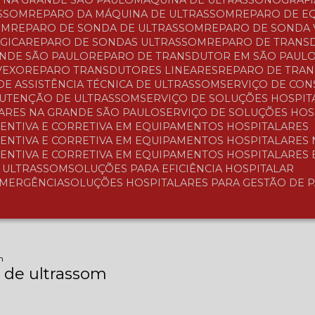
A NA GRANDE SÃO PAULO
MÁQUINA DE ULTRASSONOGRAFI
ASSOM
REPARO DA MÁQUINA DE ULTRASSOM
REPARO DE 
OM
REPARO DE SONDA DE ULTRASSOM
REPARO DE SONDA
GICA
REPARO DE SONDAS ULTRASSOM
REPARO DE TRAN
ANDE SÃO PAULO
REPARO DE TRANSDUTOR EM SÃO PAUL
VEXO
REPARO TRANSDUTORES LINEARES
REPARO DE TRA
 DE ASSISTÊNCIA TÉCNICA DE ULTRASSOM
SERVIÇO DE CO
NUTENÇÃO DE ULTRASSOM
SERVIÇO DE SOLUÇÕES HOSPIT
LARES NA GRANDE SÃO PAULO
SERVIÇO DE SOLUÇÕES HO
ENTIVA E CORRETIVA EM EQUIPAMENTOS HOSPITALARES
ENTIVA E CORRETIVA EM EQUIPAMENTOS HOSPITALARES
ENTIVA E CORRETIVA EM EQUIPAMENTOS HOSPITALARES
A ULTRASSOM
SOLUÇÕES PARA EFICIÊNCIA HOSPITALAR
EMERGÊNCIA
SOLUÇÕES HOSPITALARES PARA GESTÃO DE 
m
de ultrassom