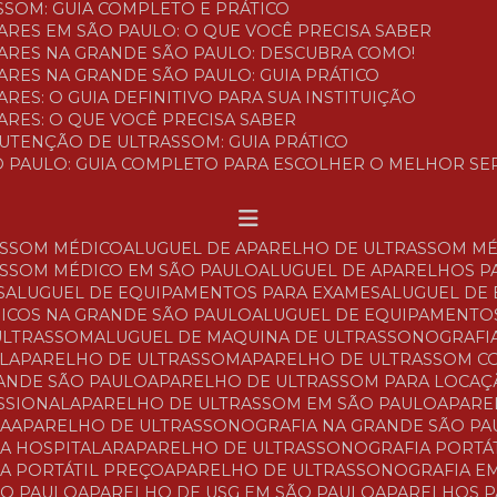
SSOM: GUIA COMPLETO E PRÁTICO
ARES EM SÃO PAULO: O QUE VOCÊ PRECISA SABER
LARES NA GRANDE SÃO PAULO: DESCUBRA COMO!
ARES NA GRANDE SÃO PAULO: GUIA PRÁTICO
RES: O GUIA DEFINITIVO PARA SUA INSTITUIÇÃO
ARES: O QUE VOCÊ PRECISA SABER
NUTENÇÃO DE ULTRASSOM: GUIA PRÁTICO
O PAULO: GUIA COMPLETO PARA ESCOLHER O MELHOR SE
ASSOM MÉDICO
ALUGUEL DE APARELHO DE ULTRASSOM M
ASSOM MÉDICO EM SÃO PAULO
ALUGUEL DE APARELHOS P
S
ALUGUEL DE EQUIPAMENTOS PARA EXAMES
ALUGUEL DE
DICOS NA GRANDE SÃO PAULO
ALUGUEL DE EQUIPAMENTO
 ULTRASSOM
ALUGUEL DE MAQUINA DE ULTRASSONOGRAFI
L
APARELHO DE ULTRASSOM
APARELHO DE ULTRASSOM 
RANDE SÃO PAULO
APARELHO DE ULTRASSOM PARA LOCA
SSIONAL
APARELHO DE ULTRASSOM EM SÃO PAULO
APAR
IA
APARELHO DE ULTRASSONOGRAFIA NA GRANDE SÃO PA
A HOSPITALAR
APARELHO DE ULTRASSONOGRAFIA PORTÁ
A PORTÁTIL PREÇO
APARELHO DE ULTRASSONOGRAFIA E
ÃO PAULO
APARELHO DE USG EM SÃO PAULO
APARELHOS 