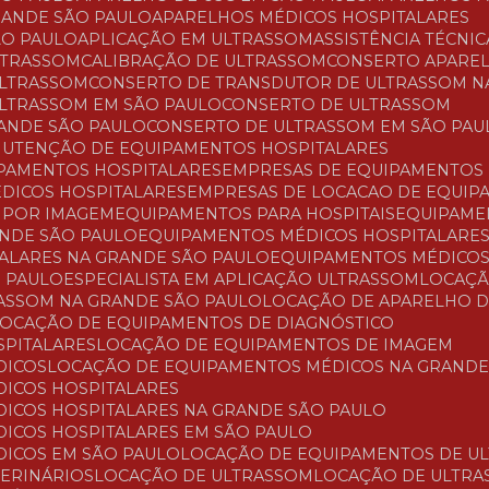
RANDE SÃO PAULO
APARELHOS MÉDICOS HOSPITALARES
ÃO PAULO
APLICAÇÃO EM ULTRASSOM
ASSISTÊNCIA TÉCNI
LTRASSOM
CALIBRAÇÃO DE ULTRASSOM
CONSERTO APARE
ULTRASSOM
CONSERTO DE TRANSDUTOR DE ULTRASSOM N
ULTRASSOM EM SÃO PAULO
CONSERTO DE ULTRASSOM
RANDE SÃO PAULO
CONSERTO DE ULTRASSOM EM SÃO PAU
ANUTENÇÃO DE EQUIPAMENTOS HOSPITALARES
PAMENTOS HOSPITALARES
EMPRESAS DE EQUIPAMENTOS
ÉDICOS HOSPITALARES
EMPRESAS DE LOCACAO DE EQUI
O POR IMAGEM
EQUIPAMENTOS PARA HOSPITAIS
EQUIPAM
ANDE SÃO PAULO
EQUIPAMENTOS MÉDICOS HOSPITALARE
TALARES NA GRANDE SÃO PAULO
EQUIPAMENTOS MÉDICOS
O PAULO
ESPECIALISTA EM APLICAÇÃO ULTRASSOM
LOCAÇ
RASSOM NA GRANDE SÃO PAULO
LOCAÇÃO DE APARELHO 
LOCAÇÃO DE EQUIPAMENTOS DE DIAGNÓSTICO
SPITALARES
LOCAÇÃO DE EQUIPAMENTOS DE IMAGEM
DICOS
LOCAÇÃO DE EQUIPAMENTOS MÉDICOS NA GRANDE
DICOS HOSPITALARES
DICOS HOSPITALARES NA GRANDE SÃO PAULO
DICOS HOSPITALARES EM SÃO PAULO
DICOS EM SÃO PAULO
LOCAÇÃO DE EQUIPAMENTOS DE U
TERINÁRIOS
LOCAÇÃO DE ULTRASSOM
LOCAÇÃO DE ULTR