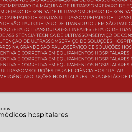
A NA GRANDE SÃO PAULO
MÁQUINA DE ULTRASSONOGRAFI
ASSOM
REPARO DA MÁQUINA DE ULTRASSOM
REPARO DE 
OM
REPARO DE SONDA DE ULTRASSOM
REPARO DE SONDA
GICA
REPARO DE SONDAS ULTRASSOM
REPARO DE TRAN
ANDE SÃO PAULO
REPARO DE TRANSDUTOR EM SÃO PAUL
VEXO
REPARO TRANSDUTORES LINEARES
REPARO DE TRA
 DE ASSISTÊNCIA TÉCNICA DE ULTRASSOM
SERVIÇO DE CO
NUTENÇÃO DE ULTRASSOM
SERVIÇO DE SOLUÇÕES HOSPIT
LARES NA GRANDE SÃO PAULO
SERVIÇO DE SOLUÇÕES HO
ENTIVA E CORRETIVA EM EQUIPAMENTOS HOSPITALARES
ENTIVA E CORRETIVA EM EQUIPAMENTOS HOSPITALARES
ENTIVA E CORRETIVA EM EQUIPAMENTOS HOSPITALARES
A ULTRASSOM
SOLUÇÕES PARA EFICIÊNCIA HOSPITALAR
EMERGÊNCIA
SOLUÇÕES HOSPITALARES PARA GESTÃO DE 
alares
édicos hospitalares