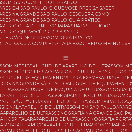
SSOM: GUIA COMPLETO E PRÁTICO
ARES EM SÃO PAULO: O QUE VOCÊ PRECISA SABER
LARES NA GRANDE SÃO PAULO: DESCUBRA COMO!
ARES NA GRANDE SÃO PAULO: GUIA PRÁTICO
RES: O GUIA DEFINITIVO PARA SUA INSTITUIÇÃO
ARES: O QUE VOCÊ PRECISA SABER
NUTENÇÃO DE ULTRASSOM: GUIA PRÁTICO
O PAULO: GUIA COMPLETO PARA ESCOLHER O MELHOR SE
ASSOM MÉDICO
ALUGUEL DE APARELHO DE ULTRASSOM M
ASSOM MÉDICO EM SÃO PAULO
ALUGUEL DE APARELHOS P
S
ALUGUEL DE EQUIPAMENTOS PARA EXAMES
ALUGUEL DE
DICOS NA GRANDE SÃO PAULO
ALUGUEL DE EQUIPAMENTO
 ULTRASSOM
ALUGUEL DE MAQUINA DE ULTRASSONOGRAFI
L
APARELHO DE ULTRASSOM
APARELHO DE ULTRASSOM 
RANDE SÃO PAULO
APARELHO DE ULTRASSOM PARA LOCA
SSIONAL
APARELHO DE ULTRASSOM EM SÃO PAULO
APAR
IA
APARELHO DE ULTRASSONOGRAFIA NA GRANDE SÃO PA
A HOSPITALAR
APARELHO DE ULTRASSONOGRAFIA PORTÁ
A PORTÁTIL PREÇO
APARELHO DE ULTRASSONOGRAFIA E
ÃO PAULO
APARELHO DE USG EM SÃO PAULO
APARELHOS 