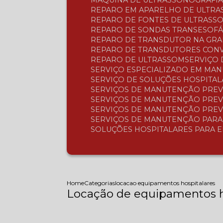
MÁQUINA DE ULTRASSONOGRAFI
REPARO EM APARELHO DE ULTR
REPARO DE FONTES DE ULTRASS
REPARO DE SONDAS TRANSESOFÁ
REPARO DE TRANSDUTOR NA GR
REPARO DE TRANSDUTORES CON
REPARO DE ULTRASSOM
SERVIÇO
SERVIÇO ESPECIALIZADO EM MA
SERVIÇO DE SOLUÇÕES HOSPITA
SERVIÇOS DE MANUTENÇÃO PREV
SERVIÇOS DE MANUTENÇÃO PREV
SERVIÇOS DE MANUTENÇÃO PREV
SERVIÇOS DE MANUTENÇÃO PAR
SOLUÇÕES HOSPITALARES PARA 
Home
Categorias
locacao equipamentos hospitalares
Locação de equipamentos h