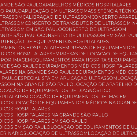
RANDE SÃO PAULO
APARELHOS MÉDICOS HOSPITALARES
ÃO PAULO
APLICAÇÃO EM ULTRASSOM
ASSISTÊNCIA TÉCNI
LTRASSOM
CALIBRAÇÃO DE ULTRASSOM
CONSERTO APARE
ULTRASSOM
CONSERTO DE TRANSDUTOR DE ULTRASSOM N
ULTRASSOM EM SÃO PAULO
CONSERTO DE ULTRASSOM
RANDE SÃO PAULO
CONSERTO DE ULTRASSOM EM SÃO PAU
ANUTENÇÃO DE EQUIPAMENTOS HOSPITALARES
PAMENTOS HOSPITALARES
EMPRESAS DE EQUIPAMENTOS
ÉDICOS HOSPITALARES
EMPRESAS DE LOCACAO DE EQUI
O POR IMAGEM
EQUIPAMENTOS PARA HOSPITAIS
EQUIPAM
ANDE SÃO PAULO
EQUIPAMENTOS MÉDICOS HOSPITALARE
TALARES NA GRANDE SÃO PAULO
EQUIPAMENTOS MÉDICOS
O PAULO
ESPECIALISTA EM APLICAÇÃO ULTRASSOM
LOCAÇ
RASSOM NA GRANDE SÃO PAULO
LOCAÇÃO DE APARELHO 
LOCAÇÃO DE EQUIPAMENTOS DE DIAGNÓSTICO
SPITALARES
LOCAÇÃO DE EQUIPAMENTOS DE IMAGEM
DICOS
LOCAÇÃO DE EQUIPAMENTOS MÉDICOS NA GRANDE
DICOS HOSPITALARES
DICOS HOSPITALARES NA GRANDE SÃO PAULO
DICOS HOSPITALARES EM SÃO PAULO
DICOS EM SÃO PAULO
LOCAÇÃO DE EQUIPAMENTOS DE U
TERINÁRIOS
LOCAÇÃO DE ULTRASSOM
LOCAÇÃO DE ULTR