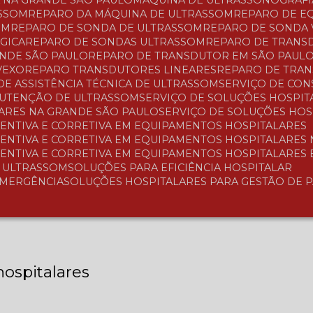
A NA GRANDE SÃO PAULO
MÁQUINA DE ULTRASSONOGRAFI
ASSOM
REPARO DA MÁQUINA DE ULTRASSOM
REPARO DE 
OM
REPARO DE SONDA DE ULTRASSOM
REPARO DE SONDA
GICA
REPARO DE SONDAS ULTRASSOM
REPARO DE TRAN
ANDE SÃO PAULO
REPARO DE TRANSDUTOR EM SÃO PAUL
VEXO
REPARO TRANSDUTORES LINEARES
REPARO DE TRA
 DE ASSISTÊNCIA TÉCNICA DE ULTRASSOM
SERVIÇO DE CO
NUTENÇÃO DE ULTRASSOM
SERVIÇO DE SOLUÇÕES HOSPIT
LARES NA GRANDE SÃO PAULO
SERVIÇO DE SOLUÇÕES HO
ENTIVA E CORRETIVA EM EQUIPAMENTOS HOSPITALARES
ENTIVA E CORRETIVA EM EQUIPAMENTOS HOSPITALARES
ENTIVA E CORRETIVA EM EQUIPAMENTOS HOSPITALARES
A ULTRASSOM
SOLUÇÕES PARA EFICIÊNCIA HOSPITALAR
EMERGÊNCIA
SOLUÇÕES HOSPITALARES PARA GESTÃO DE 
ospitalares