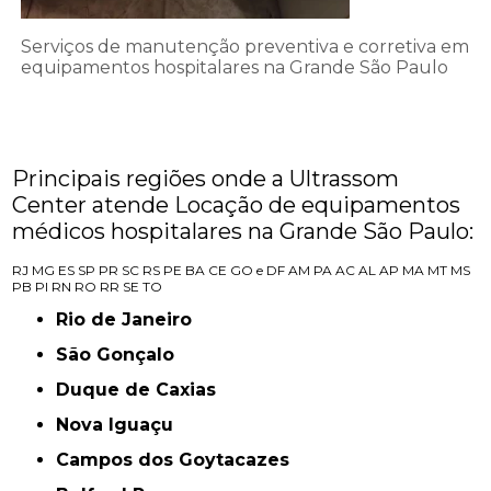
Serviços de manutenção preventiva e corretiva em
equipamentos hospitalares na Grande São Paulo
Principais regiões onde a Ultrassom
Center atende Locação de equipamentos
médicos hospitalares na Grande São Paulo:
RJ
MG
ES
SP
PR
SC
RS
PE
BA
CE
GO e DF
AM
PA
AC
AL
AP
MA
MT
MS
PB
PI
RN
RO
RR
SE
TO
Rio de Janeiro
São Gonçalo
Duque de Caxias
Nova Iguaçu
Campos dos Goytacazes