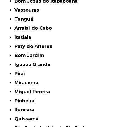
Bom Jesus do Itabapoana
Vassouras
Tanguá
Arraial do Cabo
Itatiaia
Paty do Alferes
Bom Jardim
Iguaba Grande
Piraí
Miracema
Miguel Pereira
Pinheiral
Itaocara
Quissamã