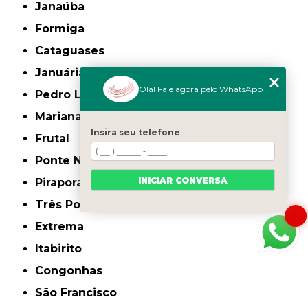
Janaúba
Formiga
Cataguases
Januária
Olá! Fale agora pelo WhatsApp
Pedro Leopoldo
Mariana
Insira seu telefone
Frutal
Ponte Nova
INICIAR CONVERSA
Pirapora
Três Pontas
1
Extrema
Itabirito
Congonhas
São Francisco