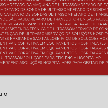
A NA GRANDE SÃO PAULO
MÁQUINA DE ULTRASSONOGRAFI
ASSOM
REPARO DA MÁQUINA DE ULTRASSOM
REPARO DE 
OM
REPARO DE SONDA DE ULTRASSOM
REPARO DE SONDA
GICA
REPARO DE SONDAS ULTRASSOM
REPARO DE TRAN
ANDE SÃO PAULO
REPARO DE TRANSDUTOR EM SÃO PAUL
VEXO
REPARO TRANSDUTORES LINEARES
REPARO DE TRA
 DE ASSISTÊNCIA TÉCNICA DE ULTRASSOM
SERVIÇO DE CO
NUTENÇÃO DE ULTRASSOM
SERVIÇO DE SOLUÇÕES HOSPIT
LARES NA GRANDE SÃO PAULO
SERVIÇO DE SOLUÇÕES HO
ENTIVA E CORRETIVA EM EQUIPAMENTOS HOSPITALARES
ENTIVA E CORRETIVA EM EQUIPAMENTOS HOSPITALARES
ENTIVA E CORRETIVA EM EQUIPAMENTOS HOSPITALARES
A ULTRASSOM
SOLUÇÕES PARA EFICIÊNCIA HOSPITALAR
EMERGÊNCIA
SOLUÇÕES HOSPITALARES PARA GESTÃO DE 
ulo