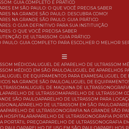
SSOM: GUIA COMPLETO E PRÁTICO
ARES EM SÃO PAULO: O QUE VOCÊ PRECISA SABER
LARES NA GRANDE SÃO PAULO: DESCUBRA COMO!
ARES NA GRANDE SÃO PAULO: GUIA PRÁTICO
RES: O GUIA DEFINITIVO PARA SUA INSTITUIÇÃO
ARES: O QUE VOCÊ PRECISA SABER
NUTENÇÃO DE ULTRASSOM: GUIA PRÁTICO
O PAULO: GUIA COMPLETO PARA ESCOLHER O MELHOR SE
ASSOM MÉDICO
ALUGUEL DE APARELHO DE ULTRASSOM M
ASSOM MÉDICO EM SÃO PAULO
ALUGUEL DE APARELHOS P
S
ALUGUEL DE EQUIPAMENTOS PARA EXAMES
ALUGUEL DE
DICOS NA GRANDE SÃO PAULO
ALUGUEL DE EQUIPAMENTO
 ULTRASSOM
ALUGUEL DE MAQUINA DE ULTRASSONOGRAFI
L
APARELHO DE ULTRASSOM
APARELHO DE ULTRASSOM 
RANDE SÃO PAULO
APARELHO DE ULTRASSOM PARA LOCA
SSIONAL
APARELHO DE ULTRASSOM EM SÃO PAULO
APAR
IA
APARELHO DE ULTRASSONOGRAFIA NA GRANDE SÃO PA
A HOSPITALAR
APARELHO DE ULTRASSONOGRAFIA PORTÁ
A PORTÁTIL PREÇO
APARELHO DE ULTRASSONOGRAFIA E
ÃO PAULO
APARELHO DE USG EM SÃO PAULO
APARELHOS 