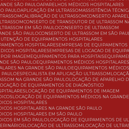
RANDE SÃO PAULO
APARELHOS MÉDICOS HOSPITALARES
ÃO PAULO
APLICAÇÃO EM ULTRASSOM
ASSISTÊNCIA TÉCNI
LTRASSOM
CALIBRAÇÃO DE ULTRASSOM
CONSERTO APARE
ULTRASSOM
CONSERTO DE TRANSDUTOR DE ULTRASSOM N
ULTRASSOM EM SÃO PAULO
CONSERTO DE ULTRASSOM
RANDE SÃO PAULO
CONSERTO DE ULTRASSOM EM SÃO PAU
ANUTENÇÃO DE EQUIPAMENTOS HOSPITALARES
PAMENTOS HOSPITALARES
EMPRESAS DE EQUIPAMENTOS
ÉDICOS HOSPITALARES
EMPRESAS DE LOCACAO DE EQUI
O POR IMAGEM
EQUIPAMENTOS PARA HOSPITAIS
EQUIPAM
ANDE SÃO PAULO
EQUIPAMENTOS MÉDICOS HOSPITALARE
TALARES NA GRANDE SÃO PAULO
EQUIPAMENTOS MÉDICOS
O PAULO
ESPECIALISTA EM APLICAÇÃO ULTRASSOM
LOCAÇ
RASSOM NA GRANDE SÃO PAULO
LOCAÇÃO DE APARELHO 
LOCAÇÃO DE EQUIPAMENTOS DE DIAGNÓSTICO
SPITALARES
LOCAÇÃO DE EQUIPAMENTOS DE IMAGEM
DICOS
LOCAÇÃO DE EQUIPAMENTOS MÉDICOS NA GRANDE
DICOS HOSPITALARES
DICOS HOSPITALARES NA GRANDE SÃO PAULO
DICOS HOSPITALARES EM SÃO PAULO
DICOS EM SÃO PAULO
LOCAÇÃO DE EQUIPAMENTOS DE U
TERINÁRIOS
LOCAÇÃO DE ULTRASSOM
LOCAÇÃO DE ULTR