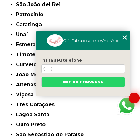
São João del Rei
Patrocínio
Caratinga
Unaí
Olá! Fale agora pelo WhatsApp
Esmeraldas
Timóteo
Insira seu telefone
Curvelo
João Monlevade
INICIAR CONVERSA
Alfenas
Viçosa
1
Três Corações
Lagoa Santa
Ouro Preto
São Sebastião do Paraíso