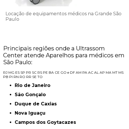
Locação de equipamentos médicos na Grande São
Paulo
Principais regiões onde a Ultrassom
Center atende Aparelhos para médicos em
São Paulo:
RJ
MG
ES
SP
PR
SC
RS
PE
BA
CE
GO e DF
AM
PA
AC
AL
AP
MA
MT
MS
PB
PI
RN
RO
RR
SE
TO
Rio de Janeiro
São Gonçalo
Duque de Caxias
Nova Iguaçu
Campos dos Goytacazes